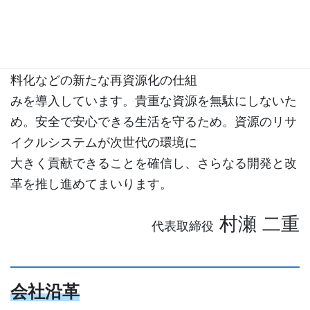
客様の需要に応え、近年では一部
の再利用が難しい色付きびんのグラスウール原料化
や、びんのみに留まらず硬質プラスチックの再生原
料化などの新たな再資源化の仕組
みを導入しています。貴重な資源を無駄にしないた
め。安全で安心できる生活を守るため。資源のリサ
イクルシステムが次世代の環境に
大きく貢献
できることを確信し、さらなる開発と改
革を推し進めてまいります。
村瀬 二重
代表取締役
会社沿革