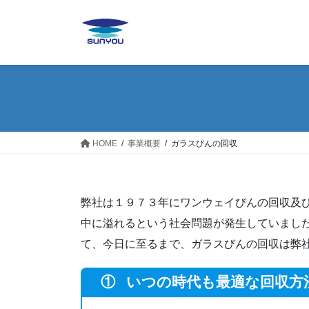
コ
ナ
ン
ビ
テ
ゲ
ン
ー
ツ
シ
へ
ョ
ス
ン
キ
に
ッ
移
HOME
事業概要
ガラスびんの回収
プ
動
弊社は１９７３年にワンウェイびんの回収及
中に溢れるという社会問題が発生していまし
て、今日に至るまで、ガラスびんの回収は弊
①
いつの時代も最適な回収方