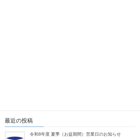
半期PETボトル落札結果が発表されました。 令和7年度下半期PET
ボトル落札結果（速報版）https://www.jcpra.or.jp/news/detai […]
2025年8月5日
ニュース
令和7年度 夏季（お盆期間）営業日
のお知らせ
夏季（お盆期間）の現場におけるガラスカレット等の受入れは下
記の通りとなります。ただし、土日祝日における事務所は閉め切
りとなります。 ８月 ９日（土） 通常通り １０日（日） 休
業 １１日（月） 通常通り １２ […]
投
固
固
1
2
»
稿
定
定
ペ
ペ
の
最近の投稿
ー
ー
ペ
ジ
ジ
令和8年度 夏季（お盆期間）営業日のお知らせ
ー