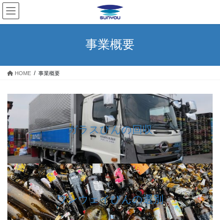
コ
ナ
ン
ビ
テ
ゲ
ン
ー
事業概要
ツ
シ
へ
ョ
ス
ン
HOME
事業概要
キ
に
ッ
移
プ
動
ガラスびんの回収
ワンウェイびんの選別